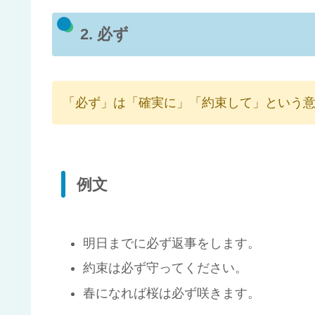
2. 必ず
「必ず」は「確実に」「約束して」という
例文
明日までに必ず返事をします。
約束は必ず守ってください。
春になれば桜は必ず咲きます。