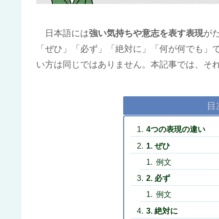
日本語には
強い気持ちや意志を表す表現
が
「ぜひ」「必ず」「絶対に」「何が何でも」
い方は同じではありません。本記事では、そ
目
4つの表現の違い
1. ぜひ
例文
2. 必ず
例文
3. 絶対に