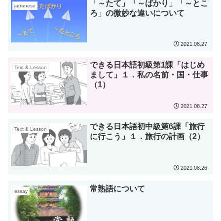
「～たて」「～ばかり」「～とこ
japanese
ろ」の微妙な違いについて
2021.08.27
できる日本語初級第1課「はじめ
Text & Lesson
まして」１．私の名前・国・仕事
（1）
2021.08.27
できる日本語初中級第6課「旅行
Text & Lesson
に行こう」１．旅行の計画（2）
2021.08.26
常熟語について
essay