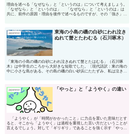
理由を述べる「なぜなら」と「というのは」について考えましょう。
「なぜなら」と「というのは」 「なぜなら」と「というのは」は
共に、前件の原因・理由を後件で述べるものですが、その「強さ」と
も言うべきものに違いがあります。一言でいえば、 ...
東海の小島の磯の白砂にわれ泣き
japanese
ぬれて蟹とたわむる（石川啄木）
「東海の小島の磯の白砂にわれ泣きぬれて蟹とたはむる」（石川啄
木）は中学生のころから大好きな短歌でした。〔現代語訳：東の海の
中に小さな島がある。その島の磯の白い砂浜にたたずみ、私は泣きな
がら蟹とたわむれている〕日本語教師としてこの歌を鑑賞し直すとす
ると、新たな魅力が発見できます。
「やっと」と「ようやく」の違い
japanese
「ようやく」が「時間がかかったこと」に力点を置いた意味だとす
ると、そこから「ようやく」は過程を重視した言い方だということが
言えるでしょう。対して「ギリギリ」であることを強く示す「やっ
と」は結果重視ということがいえるのではないでしょうか。