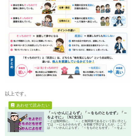
以上です。
「～いかんによらず」「～をものともせず」「～
をよそに」〔N1文法〕
～とは無関係に。 「～」と無関係であるという言い方とし
ては「～にもかかわらず」を初級で学びましたが、ここで
は「～いかんによらず」「～をものともせず」「～をよそ
に」など、上級の言い方を扱います。 「田中正造」上笙一
郎 から 上級日本語...