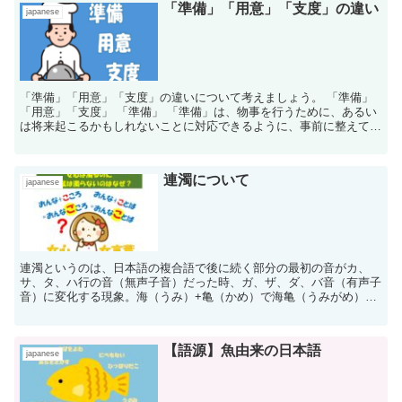
「準備」「用意」「支度」の違い
japanese
「準備」「用意」「支度」の違いについて考えましょう。 「準備」
「用意」「支度」 「準備」 「準備」は、物事を行うために、あるい
は将来起こるかもしれないことに対応できるように、事前に整えてお
くこと全般。計画や心の準備も含む広い意味。...
連濁について
japanese
連濁というのは、日本語の複合語で後に続く部分の最初の音がカ、
サ、タ、ハ行の音（無声子音）だった時、ガ、ザ、ダ、バ音（有声子
音）に変化する現象。海（うみ）+亀（かめ）で海亀（うみがめ）と
なるような現象です。おおよそのルールはありますが、例外も多く複
雑です。
【語源】魚由来の日本語
japanese