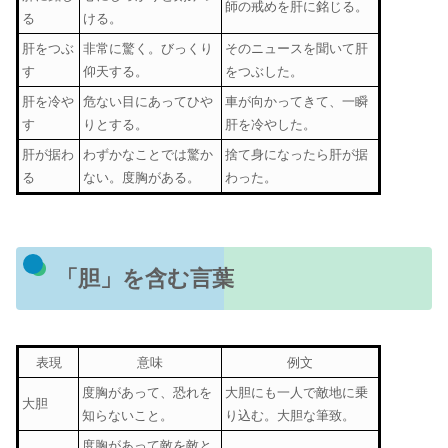
師の戒めを肝に銘じる。
る
ける。
肝をつぶ
非常に驚く。びっくり
そのニュースを聞いて肝
す
仰天する。
をつぶした。
肝を冷や
危ない目にあってひや
車が向かってきて、一瞬
す
りとする。
肝を冷やした。
肝が据わ
わずかなことでは驚か
捨て身になったら肝が据
る
ない。度胸がある。
わった。
「胆」を含む言葉
表現
意味
例文
度胸があって、恐れを
大胆にも一人で敵地に乗
大胆
知らないこと。
り込む。大胆な筆致。
度胸があって敵を敵と