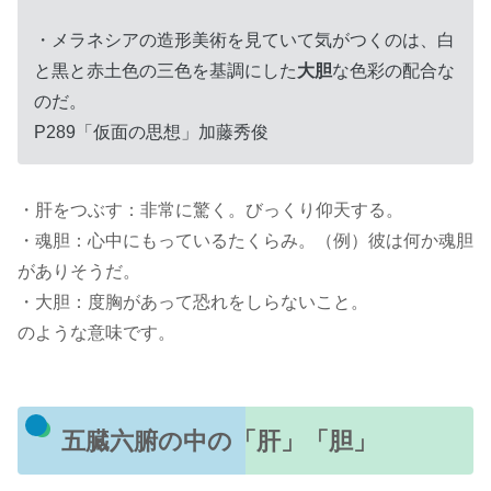
・メラネシアの造形美術を見ていて気がつくのは、白
と黒と赤土色の三色を基調にした
大胆
な色彩の配合な
のだ。
P289「仮面の思想」加藤秀俊
・肝をつぶす：非常に驚く。びっくり仰天する。
・魂胆：心中にもっているたくらみ。（例）彼は何か魂胆
がありそうだ。
・大胆：度胸があって恐れをしらないこと。
のような意味です。
五臓六腑の中の「肝」「胆」