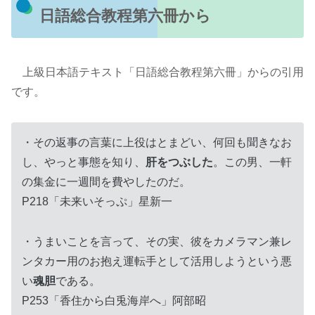
日語総合教程第六冊から
上級日本語テキスト「日語総合教程第六冊」からの引用
です。
・その返事の言葉に上役はとまどい、何回も聞きなお
し、やっと事態を知り、
肝をつぶした
。この男、一軒
の集金に一週間を費やしたのだ。
P218「未来いそっぷ」星新一
・うまいことを言って、その実、彼をカメラマン兼レ
ンタカー用のお抱え運転手として活用しようという悪
い
魂胆
である。
P253「香住から白兎海岸へ」阿部昭