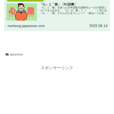
「心」と「腹」〔N1語彙〕
「心」と「腹」を使った日本語能力試験N1レベルの表現に
ついてまとめます。 「心」or「腹」？ （ ）内には
「心」、「腹」どちらが入るでしょう？ ・彼はいつも笑顔
だが何を考えているのかわからない。なかなか（ ）
が黒い。 ...
nantong-japanese.com
2025.06.14
japanese
スポンサーリンク