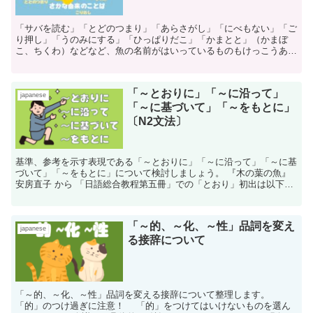
「サバを読む」「とどのつまり」「あらさがし」「にべもない」「ご
り押し」「うのみにする」「ひっぱりだこ」「かまとと」（かまぼ
こ、ちくわ）などなど、魚の名前がはいっているものもけっこうあり
ますが普段はそれと知らず使っている言葉も多いですね。
「～とおりに」「～に沿って」
japanese
「～に基づいて」「～をもとに」
〔N2文法〕
基準、参考を示す表現である「～とおりに」「～に沿って」「～に基
づいて」「～をもとに」について検討しましょう。 『木の葉の魚』
安房直子 から 「日語総合教程第五冊」での「とおり」初出は以下に
なります。 「うちのアイに、お婿さんを探してお...
「～的、～化、～性」品詞を変え
japanese
る接辞について
「～的、～化、～性」品詞を変える接辞について整理します。
「的」のつけ過ぎに注意！ 「的」をつけてはいけないものを選ん