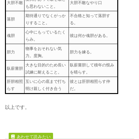
大胆不敵
大胆不敵なやり口
も思わないこと。
期待通りでなくがっか
不合格と知って落胆す
落胆
りすること。
る。
心中にもっているたく
魂胆
彼は何か魂胆がある。
らみ。
物事をおそれない気
胆力
胆力を練る。
力。度胸。
大きな目的のため長い
臥薪嘗胆して積年の恨み
臥薪嘗胆
試練に耐えること。
を晴らす。
肝胆相照
互いに心の底まで打ち
彼とは肝胆相照らす仲
らす
明け親しく付き合う
だ。
以上です。