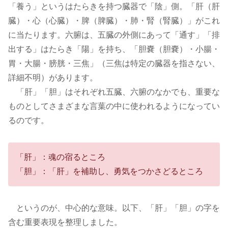
「養う」というはたらきを持つ臓器で「陰」側。「肝（肝
臓）・心（心臓）・脾（脾臓）・肺・腎（腎臓）」がこれ
に当たります。六腑は、五臓の外側にあって「通す」「排
出する」はたらき「陽」を持ち、「胆嚢（胆嚢）・小腸・
胃・大腸・膀胱・三焦」（三焦は特定の臓器を指さない、
詳細不明）があります。
「肝」「胆」はそれぞれ五臓、六腑のなかでも、重要な
ものとしてさまざまな言葉の中に使われるようになってい
るのです。
「肝」：魂の宿るところ
「胆」：「肝」を補助し、勇気をつかさどるところ
というのが、中心的な意味。以下、「肝」「胆」の字を
含む重要表現を整理しました。