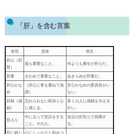
「肝」を含む言葉
表現
意味
例文
肝心（肝
最も重要なこと。
何よりも養生が肝心だ。
腎）
肝要
きわめて重要なこと。
あきらめが肝要だ。
肝心かな
（肝心に要を重ねて強
肝心かなめの委員長がい
め
調）
ない。
肝銘（感
忘れられない程深く心
多くの人に感銘を与える
銘）
に感じる。
行い。
中に立って世話をする
祖父の肝煎りで就職す
肝入り
こと。その人。
る。
肝に銘じ
心にしっかりと刻みつ