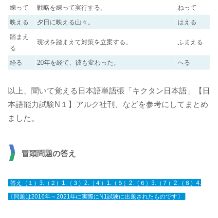
練って
戦略を練って実行する。
ねって
映える
夕日に映える山々。
はえる
踏まえ
現状を踏まえて対策を立案する。
ふまえる
る
経る
20年を経て、彼も変わった。
へる
以上、聞いて覚える日本語単語張「キクタン日本語」【日
本語能力試験N１】アルク社刊、などを参考にしてまとめ
ました。
冒頭問題の答え
答え（１）3.（２）1.（３）2.（４）1.（５）2.（６）3.（７）2.（８）4.
〔問題は2016年～2021年に実際にN1試験に出題されたものです〕