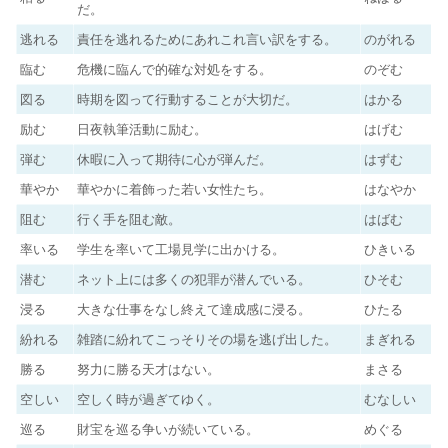
だ。
逃れる
責任を逃れるためにあれこれ言い訳をする。
のがれる
臨む
危機に臨んで的確な対処をする。
のぞむ
図る
時期を図って行動することが大切だ。
はかる
励む
日夜執筆活動に励む。
はげむ
弾む
休暇に入って期待に心が弾んだ。
はずむ
華やか
華やかに着飾った若い女性たち。
はなやか
阻む
行く手を阻む敵。
はばむ
率いる
学生を率いて工場見学に出かける。
ひきいる
潜む
ネット上には多くの犯罪が潜んでいる。
ひそむ
浸る
大きな仕事をなし終えて達成感に浸る。
ひたる
紛れる
雑踏に紛れてこっそりその場を逃げ出した。
まぎれる
勝る
努力に勝る天才はない。
まさる
空しい
空しく時が過ぎてゆく。
むなしい
巡る
財宝を巡る争いが続いている。
めぐる