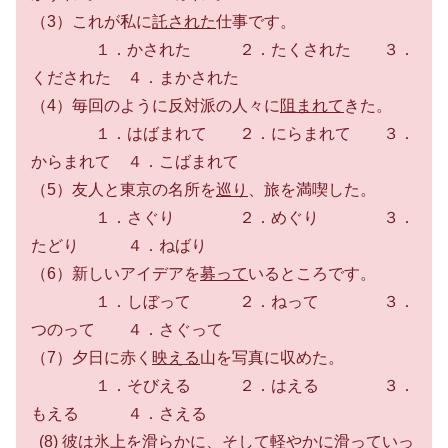
（3）これが私に
託された
仕事です。
１．かされた ２．たくされた ３．
くだされた ４．まかされた
（4）毎回のように反対派の人々に
阻まれて
きた。
１．はばまれて ２．にらまれて ３．
からまれて ４．こばまれて
（5）友人と東京の名所を
巡り
、旅を満喫した。
１．さぐり ２．めぐり ３．
たどり ４．ねばり
（6）新しいアイデアを
募って
いるところです。
１．しぼって ２．ねって ３．
つのって ４．さぐって
（7）夕日に赤く
映える
山を写真に収めた。
１．そびえる ２．はえる ３．
もえる ４．さえる
(8) 彼は氷上を
滑らか
に、そして軽やかに滑っていっ