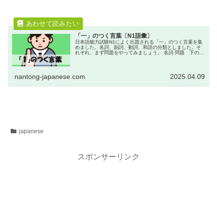
「一」のつく言葉〔N1語彙〕
日本語能力試験N1によく出題される「一」のつく言葉を集
めました。名詞、副詞、動詞、和語の分類としました。そ
れぞれ、まず問題をやってみましょう。 名詞 問題 下の選
択肢から適語を選んでください。 （ ）、ためらっ
たのが命...
nantong-japanese.com
2025.04.09
japanese
スポンサーリンク