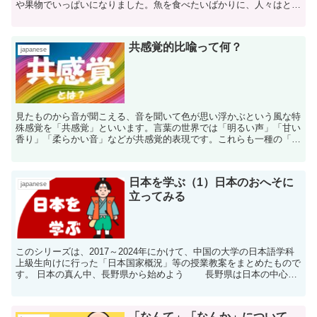
や果物でいっぱいになりました。魚を食べたいばかりに、人々はとっ
ときの食物を持ってやって来たのでしたから。そ...
共感覚的比喩って何？
japanese
見たものから音が聞こえる、音を聞いて色が思い浮かぶという風な特
殊感覚を「共感覚」といいます。言葉の世界では「明るい声」「甘い
香り」「柔らかい音」などが共感覚的表現です。これらも一種の「比
喩」なので「共感覚的比喩」などと言うこともあります。
日本を学ぶ（1）日本のおへそに
japanese
立ってみる
このシリーズは、2017～2024年にかけて、中国の大学の日本語学科
上級生向けに行った「日本国家概況」等の授業教案をまとめたもので
す。 日本の真ん中、長野県から始めよう 長野県は日本の中心に
ある。日本の１都１道２府４３県の中で海...
「なんて」「なんか」について