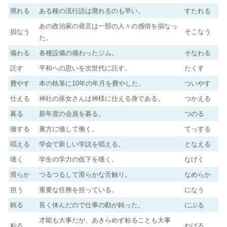
廃れる
ある種の流行語は廃れるのも早い。
すたれる
あの政治家の発言は一部の人々の感情を損なっ
損なう
そこなう
た。
備わる
各種設備の備わったジム。
そなわる
託す
平和への思いを次世代に託す。
たくす
費やす
本の執筆に10年の年月を費やした。
ついやす
仕える
神社の巫女さんは神様に仕える身である。
つかえる
募る
新年度の会員を募る。
つのる
徹する
裏方に徹して働く。
てっする
唱える
学会で新しい学説を唱える。
となえる
嘆く
学生の学力の低下を嘆く。
なげく
滑らか
つるつるして滑らかな舌触り。
なめらか
担う
重要な任務を担っている。
になう
鈍る
長く休んだので仕事の勘が鈍った。
にぶる
才能も大事だが、あきらめず粘ることも大事
粘る
ねばる