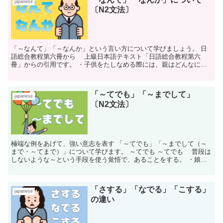
japanese
〔N2文法〕
「～なんて」「～なんか」という言い方について学びましょう。 日
語総合教程第六冊から 上級日本語テキスト「日語総合教程第六
冊」からの引用です。 ・子供をたしなめる際には、親はどんなに柔
らかく子供をかみ、つめを引っ込めた前足でどんな...
「～てでも」「～までして」
japanese
〔N2文法〕
極端な例をあげて、強い意志を表す 「～てでも」「～までして（～
まで・～てまで）」について学びます。 ～てでも ～てでも 普段は
しないような～という手段を使う覚悟で、あることをする。 ・娘が
家に帰りたく...
「さする」「なでる」「こする」
japanese
の違い