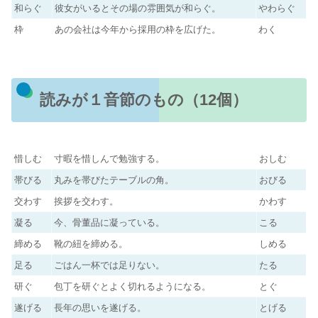
和らぐ
彼女がいるとその場の雰囲気が和らぐ。
やわらぐ
枠
あの会社は今年から採用の枠を広げた。
わく
読みが１音節のもの（12個）
惜しむ
寸暇を惜しんで勉強する。
おしむ
帯びる
丸みを帯びたテーブルの角。
おびる
交わす
挨拶を交わす。
かわす
凝る
今、骨董品に凝っている。
こる
締める
靴の紐を締める。
しめる
足る
ごはん一杯では足りない。
たる
研ぐ
包丁を研ぐとよく切れるようになる。
とぐ
遂げる
長年の思いを遂げる。
とげる