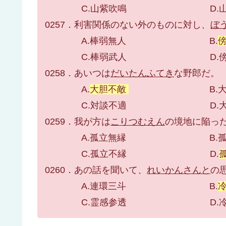
C.山紫吹鳴 D.山志
0257．利害関係のない外のものに対し、
ぼ
A.棒弱無人 B.
C.棒弱武人 D.傍若
0258．あいつは
だいたんふてき
な野郎だ。
A.
大胆不敵
B.大胆
C.対談不適 D.大胆
0259．我が方は
こりつむえん
の境地に陥っ
A.孤立無縁 B.孤立
C.孤立不縁 D.
0260．あの話を聞いて、
れいかんさんと
の
A.連環三斗 B.
C.霊感参透 D.冷汗