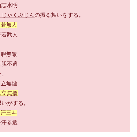
水明
うじゃくぶじん
の振る舞いをする。
傍若無人
武人
無敵
不適
た。
無煙
孤立無援
思いがする。
冷汗三斗
参透