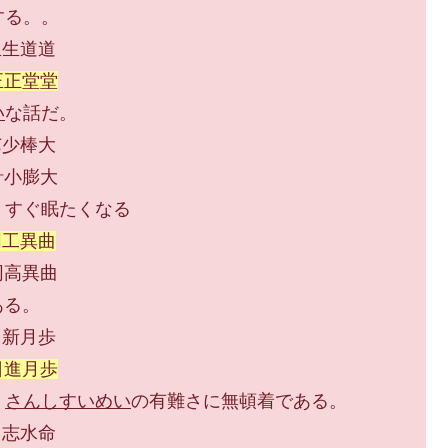
する。。
道道
正正堂堂
い
な話だ。
棒大
膨大
、すぐ眠たくなる
同工異曲
異曲
ある。
月歩
日進月歩
、
さんしすいめい
の有難さに無頓着である。
水命