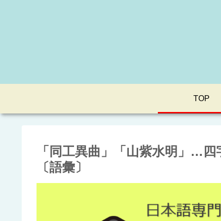
TOP
「同工異曲」「山紫水明」…四
〔語彙〕