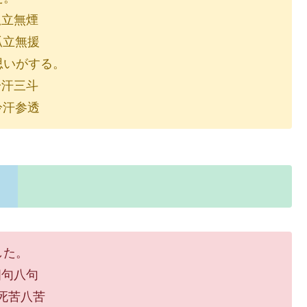
無煙
無援
思いがする。
三斗
参透
した。
八句
苦八苦