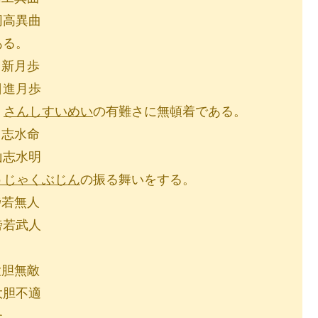
異曲
ある。
月歩
月歩
、
さんしすいめい
の有難さに無頓着である。
水命
水明
うじゃくぶじん
の振る舞いをする。
無人
武人
無敵
不適
た。