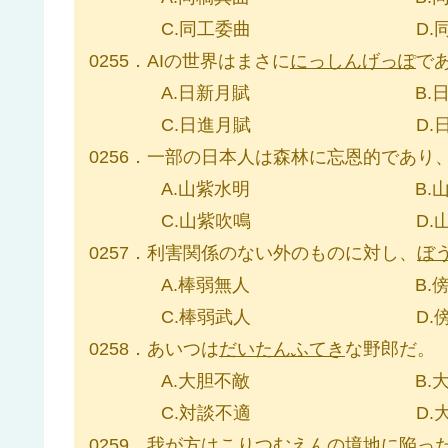
C.同工委曲 D.同高
0255．AIの世界はまさに
にっしんげっぽ
で
A.日新月賦 B.日新
C.日進月賦 D.日進
0256．一部の日本人は森林に忘恩的であり
A.山紫水明 B.山志
C.山紫吹鳴 D.山志
0257．利害関係のない外のものに対し、
ぼ
A.棒弱無人 B.傍若
C.棒弱武人 D.傍若
0258．あいつは
だいたんふてき
な野郎だ。
A.大胆不敵 B.大胆
C.対談不適 D.大胆
0259．我が方は
こりつむえん
の境地に陥っ