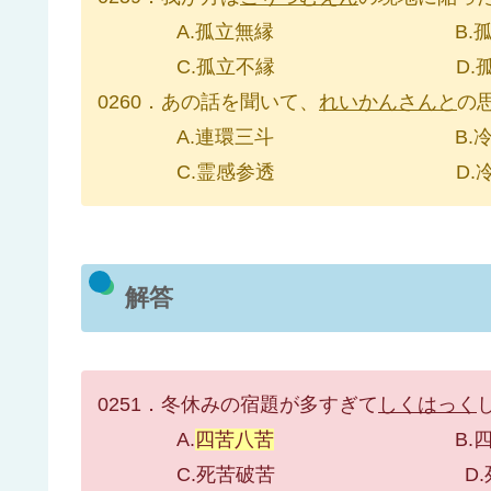
A.孤立無縁 B.孤立
C.孤立不縁 D.孤立
0260．あの話を聞いて、
れいかんさんと
の
A.連環三斗 B.冷汗
C.霊感参透 D.冷汗
解答
0251．冬休みの宿題が多すぎて
しくはっく
A.
四苦八苦
B.四句
C.死苦破苦 D.死