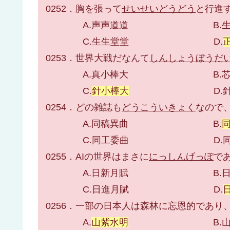
0252．胸を張って
せいせいどうどう
と行進
A.声声道道 B.生生
C.生生堂堂 D.
0253．世界大戦だなんて
しんしょうぼうだ
A.真小棒大 B.芯少
C.
針小棒大
D.針小
0254．どの雑誌も
どうこういきょく
なので
A.同稿異曲 B.
C.同工委曲 D.同高
0255．AIの世界はまさに
にっしんげっぽ
で
A.日新月賦 B.日新
C.日進月賦 D.
0256．一部の日本人は森林に忘恩的であり
A.
山紫水明
B.山志