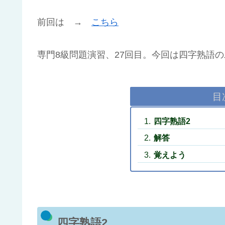
前回は →
こちら
専門8級問題演習、27回目。今回は四字熟語
目
四字熟語2
解答
覚えよう
四字熟語2