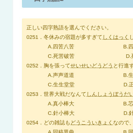
正しい四字熟語を選んでください。
0251．冬休みの宿題が多すぎて
しくはっく
A.四苦八苦 B.四句
C.死苦破苦 D.死
0252．胸を張って
せいせいどうどう
と行進
A.声声道道 B.生生
C.生生堂堂 D.正正
0253．世界大戦だなんて
しんしょうぼうだ
A.真小棒大 B.芯少
C.針小棒大 D.針小
0254．どの雑誌も
どうこういきょく
なので
A.同稿異曲 B.同工