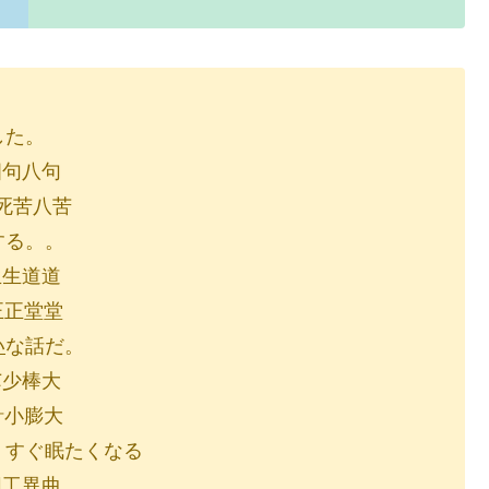
した。
八句
苦八苦
する。。
道道
堂堂
い
な話だ。
棒大
膨大
、すぐ眠たくなる
異曲