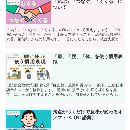
「結ぶ」「つなぐ」「くくる」に
japanese
ついて
「結ぶ」「つなぐ」「くくる」の違いについて考えましょう。 「未
来いそっぷ」星新一 から 上級日本語テキスト「日語総合教程第
六冊、第6課」からの引用です。 ・首にしたりしたら、彼は失意と絶
望のあげく、本当に首をくくりかねない。彼の...
「肩」「腰」「体」を使う慣用表
japanese
現
日語総合教程第5冊 第7課「紅山桜」辰濃和男 から 以下、上級日本
語テキストから抜粋します。 湯瀬の山は沢ぞいに咲く紅山桜を見
て、二、三日腰をすえることを決めた。 肩を落としているだろうと
思った相棒は、「雪国はいつもこうです。桜と雪...
濁点がつくだけで意味が変わるオ
japanese
ノマトペ〔N1語彙〕