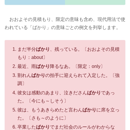
おおよその見積もり、限定の意味も含め、現代用法で使
われている「ばかり」の意味ごとの例文を列挙します。
まだ半分
ばかり
、残っている。〔おおよその見積
もり：about〕
最近、雨
ばかり
降るなあ。〔限定：only〕
割れん
ばかり
の拍手に迎えられて入定した。〔強
調〕
彼女は感動のあまり、泣きださん
ばかり
であっ
た。〔今にも～しそう〕
彼は、もうあきらめたと言わん
ばかり
に席を立っ
た。〔さも～のように〕
卒業した
ばかり
でまだ社会のルールがわからな