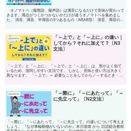
オノマトペ（擬態語、擬声語）は濁音になるだけで意味が変わって
きます。濁点がつくかつかないかだけが違うオノマトペを集めまし
た。 清音、濁音、半濁音の3つあるもの〔ABAB型〕 清音、濁音の2
つあるもの〔ABAB型〕 ...
「～上で」と「～上に」の違い｜
japanese
してから？それに加えて？〔N3
文法〕
「～上で」と「～上に」 「～上で」と「～上に」は、形がよく似て
いるため、混同しやすい文法です。 しかし、意味と使い方は大きく
異なります。 「～上で」＝ 必要なことをしてから／～するとき・～
の面で 「～上に」＝ それに加えて、さらに ...
「～際に」「～にあたって」「～
japanese
に先立って」〔N2文法〕
「～際に」「～にあたって」「～に先立って」の違いについて考えま
しょう。 『なぜ車輪動物がいないのか』本川達雄 から 日語総合教程