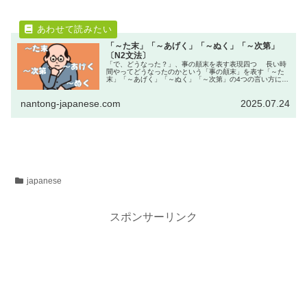
「～た末」「～あげく」「～ぬく」「～次第」
〔N2文法〕
「で、どうなった？」、事の顛末を表す表現四つ 長い時
間やってどうなったのかという「事の顛末」を表す「～た
末」「～あげく」「～ぬく」「～次第」の4つの言い方につ
いて考えましょう。 『田中正造』上笙一郎 から 「日語総
合教程第五冊」では...
nantong-japanese.com
2025.07.24
japanese
スポンサーリンク