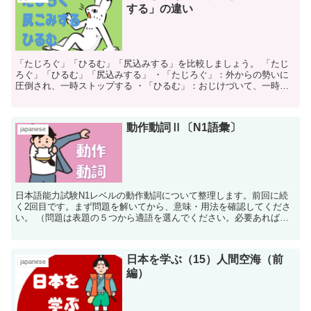
する」の違い
「たじろぐ」「ひるむ」「尻込みする」を比較しましょう。 「たじ
ろぐ」「ひるむ」「尻込みする」 ・「たじろぐ」：外からの勢いに
圧倒され、一時ストップする ・「ひるむ」：おじけづいて、一時勢
いが弱まる、或いは進めなくなる ・「尻込みする...
動作動詞Ⅱ〔N1語彙〕
japanese
日本語能力試験N1レベルの動作動詞について整理します。前回に続
く2回目です。まず問題を解いてから、意味・用法を確認してくださ
い。 （問題は表題の５つから適語を選んでください。必要あれば正
しい形に変えてください。回答は各セクションの下部にあ...
日本を学ぶ（15）人間空海（前
japanese
編）