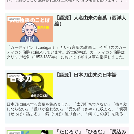
て「時系列動作」を表す文脈では「それから」だかが使えるというこ
とになります。
【語源】人名由来の言葉（西洋人
japanese
編）
「カーディガン（cardigan）」という言葉の語源は、イギリスのカー
ディガン伯爵 に由来しています。19世紀半ば、カーディガン伯爵は
クリミア戦争（1853-1856年） においてイギリス軍を指揮しました。
【語源】日本刀由来の日本語
japanese
日本刀に由来する言葉を集めました。「太刀打ちできない」「抜き差
しならない」「反りが合わない」「元の鞘（さや）に収まる」「切羽
（せっぱ）詰まる」「鍔（つば）迫り合い」「鎬（しのぎ）を削る」
「目抜き通り」「付け焼刃」などけっこう多いですね。
「たじろぐ」「ひるむ」「尻込み
japanese