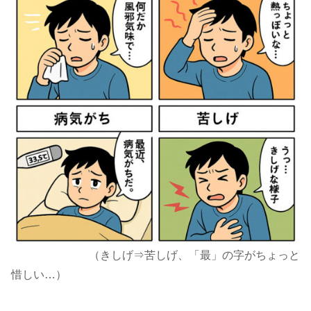
（きしげ⇒苦しげ、「最」の字がちょっと
惜しい…）