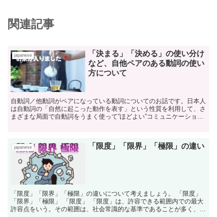
関連記事
「決まる」「決める」の使い分け
japanese
など、自他ペアのある動詞の使い
方について
自動詞／他動詞がペアになっている動詞についてのお話です。日本人
は自動詞の「自然に起こった動作を表す」という性質を利用して、さ
まざまな局面で自動詞をうまく使って”ほどよい”コミュニケーション
をはかっているということを理解しましょう。
「限度」「限界」「極限」の違い
japanese
「限度」「限界」「極限」の違いについて考えましょう。 「限度」
「限界」「極限」 「限度」 「限度」は、許容できる範囲内での最大
許容点をいう。その範囲は、社会常識的な基準であることが多く、た
とえその「限度」を越えたとしても、すぐダメにな...