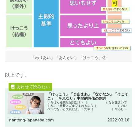
「わりあい」「あんがい」「けっこう」②
以上です。
「けっこう」「まあまあ」「なかなか」「そこそ
こ」「それなり」中間的評価の副詞
いちばん適切な副詞は？・（ ）なお住まいで
すね。・社長とゴルフまわるなら（ ）のレ
ベルでないと失礼だよ。・先輩（ ）やるじゃ
ないですか。・会社の中では無能な人間も
（ ）の価値はあるのだ。・「試験どうだっ
nantong-japanese.com
2022.03.16
た？」「（ ）かな。」