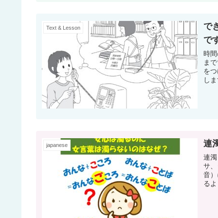
で
Text & Lesson
で
時間
まで
をつ
しま
連
japanese
連濁
サ、
音）
るよ
です