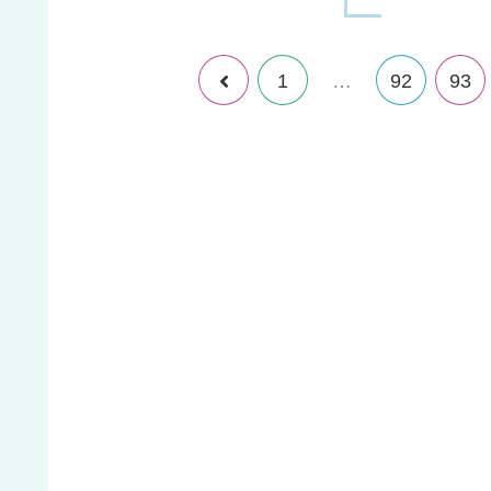
1
…
92
93