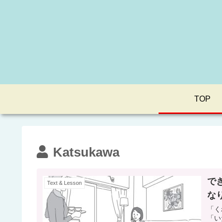
TOP
Katsukawa
で
Text & Lesson
な
「く
「い