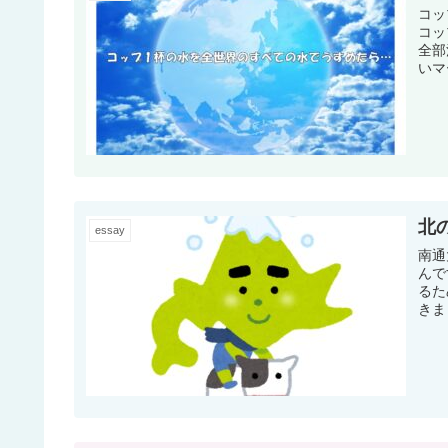
コッ
コッ
全部
いマ
北
essay
南通
んで
るた
きま