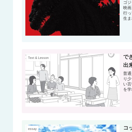
ゴジ
映画
行っ
生ま
で
Text & Lesson
出
普通
り少
い言
を学
コ
essay