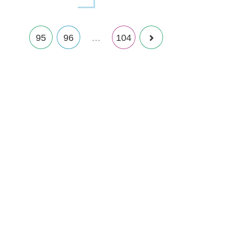
94
95
96
…
104