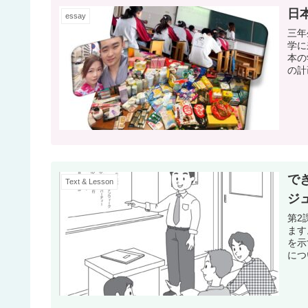
日
essay
三年
学に
本の
の計
で
Text & Lesson
ジ
第2
ます
を示
につ