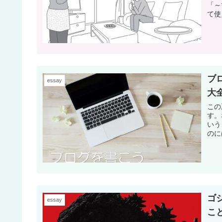
「～
て使
ブ
essay
大
この
す。
いう
のに
（笑
ゴ
essay
こ