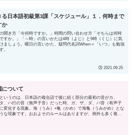
きる日本語初級第3課「スケジュール」１．何時まで
すか
の聞き方「今何時ですか。」時間の問い合わせ方「そちらは何時
ですか。」「～時」の言いかたは4時（よじ）と9時（くじ）に気
けましょう。曜日の言いかた、疑問代名詞When＝「いつ」も勉強
す。
2021.09.25
濁について
というのは、日本語の複合語で後に続く部分の最初の音がカ、
タ、ハ行の音（無声子音）だった時、ガ、ザ、ダ、バ音（有声子
に変化する現象。海（うみ）+亀（かめ）で海亀（うみがめ）とな
うな現象です。おおよそのルールはありますが、例外も多く複雑
。