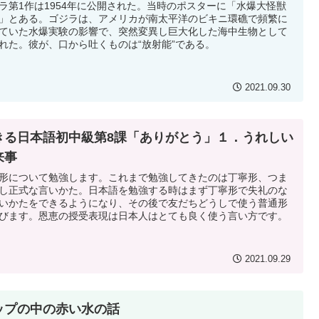
ラ第1作は1954年に公開された。当時のポスターに「水爆大怪獣
」とある。ゴジラは、アメリカが南太平洋のビキニ環礁で頻繁に
ていた水爆実験の影響で、突然変異し巨大化した海中生物として
れた。彼が、口から吐くものは“放射能”である。
2021.09.30
きる日本語初中級第8課「ありがとう」１．うれしい
来事
形について勉強します。これまで勉強してきたのは丁寧形、つま
し正式な言いかた。日本語を勉強する時はまず丁寧形で失礼のな
いかたをできるようになり、その後で友だちどうしで使う普通形
びます。恩恵の授受表現は日本人はとても良く使う言い方です。
2021.09.29
ップの中の赤い水の話