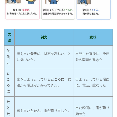
文
例文
意味
法
矢
家を出た
矢先に
、財布を忘れたこと
出発した直後に、予想
先
に気づいた。
外の問題が起きた
に
と
こ
家を出ようとしている
ところに
、友
出ようとしている場面
ろ
達から電話がかかってきた。
に、電話が重なった
に
た
と
出た瞬間に、雨が降り
家を出た
とたん
、雨が降り出した。
た
始めた