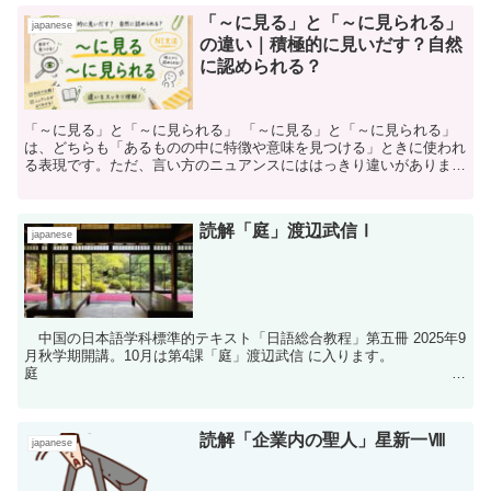
「～に見る」と「～に見られる」
japanese
の違い｜積極的に見いだす？自然
に認められる？
「～に見る」と「～に見られる」 「～に見る」と「～に見られる」
は、どちらも「あるものの中に特徴や意味を見つける」ときに使われ
る表現です。ただ、言い方のニュアンスにははっきり違いがありま
す。ここでは、「話し手が積極的に見いだす」のか、「そこ...
読解「庭」渡辺武信Ⅰ
japanese
中国の日本語学科標準的テキスト「日語総合教程」第五冊 2025年9
月秋学期開講。10月は第4課「庭」渡辺武信 に入ります。
庭
渡辺武信 庭というものは住まいの外にあり...
読解「企業内の聖人」星新一Ⅷ
japanese