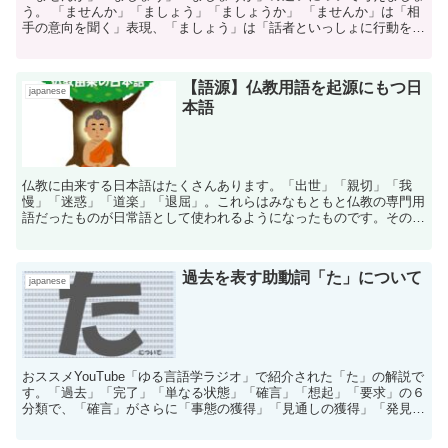
う。 「ませんか」「ましょう」「ましょうか」 「ませんか」は「相
手の意向を聞く」表現、「ましょう」は「話者といっしょに行動を促
す」表現、「ましょうか」は「相手にのために提案、...
【語源】仏教用語を起源にもつ日
japanese
本語
仏教に由来する日本語はたくさんあります。「出世」「親切」「我
慢」「迷惑」「道楽」「退屈」。これらはみなもともと仏教の専門用
語だったものが日常語として使われるようになったものです。その多
くは意味が変化しているのが面白いですね。
過去を表す助動詞「た」について
japanese
おススメYouTube「ゆる言語学ラジオ」で紹介された「た」の解説で
す。「過去」「完了」「単なる状態」「確言」「想起」「要求」の６
分類で、「確言」がさらに「事態の獲得」「見通しの獲得」「発見」
「決定」の4つに分かれています。テンス、アスペクト、モダリティ
についても解説。