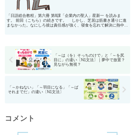
「日語総合教程」第六冊 第8課「企業内の聖人」星新一 を読みま
す。 前回（こちら）の続きです。 しかし、芝居は筋書き通りに進
まなかった。なにしろ彼は責任感が強く、寝食を忘れて解決に熱中し
た。足を棒にして歩きまわり、詐欺団の一味を追...
「～は（を）そっちのけで」と「～を尻
目に」の違い〔N1文法〕｜夢中で放置？
見ながら無視？
「～かねない」「～羽目になる」「～ば
それまでだ」の違い〔N1文法〕
コメント