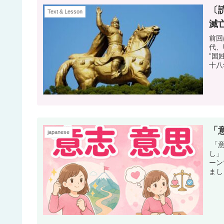
〔
Text & Lesson
滅
前回
代、
”国
十八
「
japanese
「意
し」
ーン
まし