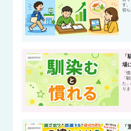
す。
切ら
「
japanese
場
「慣
「馴
た」
りま
「
japanese