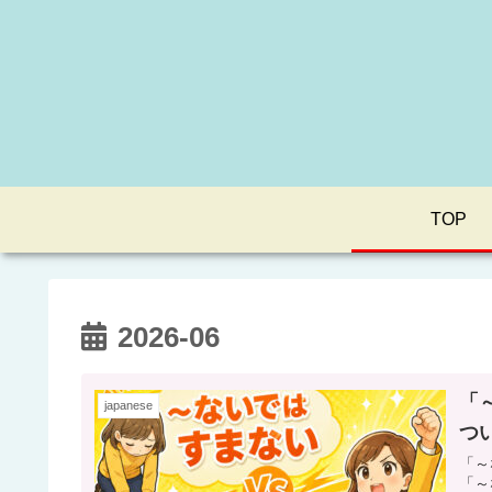
TOP
2026-06
「
japanese
つ
「～
「～