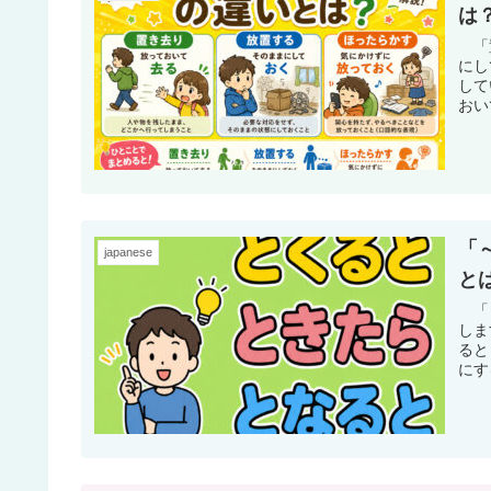
は
「置
にし
して
おい
「
japanese
と
「～
しま
ると
にす