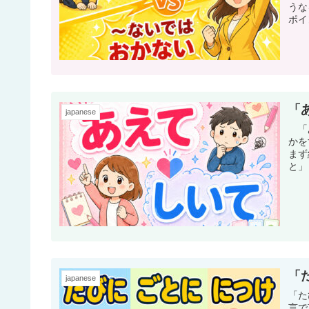
うな
ポイ
「
japanese
「あ
かを
まず
と」
「
japanese
「た
言で