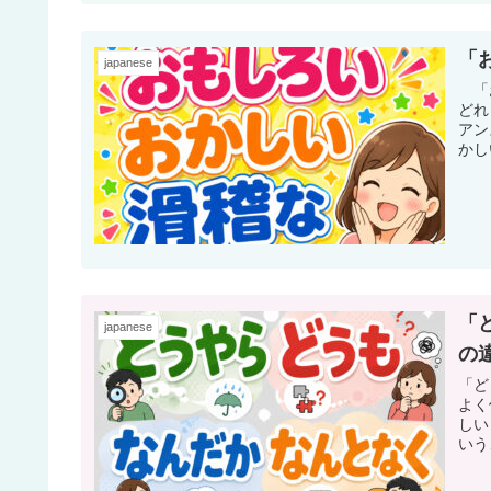
「
japanese
「お
どれ
アン
かし
「
japanese
の
「ど
よく
しい
いう