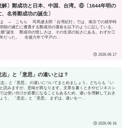
読解〕鄭成功と日本、中国、台湾。⑥〔1644年明の
亡、名将鄭成功の誕生〕
は → こちら 司馬遼太郎「台湾紀行」では、南京での就学時
明朝の滅亡に遭遇する鄭成功の運命を以下のように記している。
姓爺”誕生 鄭成功の惜しさは、その生涯の短さにある。わずか三
年だった。 生後六年で平戸の...
2026.06.17
意志」と「意思」の違いとは？
志」と「意思」 の違いについてまとめましょう。どちらも「い
と読みますが、意味が異なります。文章を書くときやビジネスシ
では使い分けが必要になることもあるため、違いを理解しておき
ょう。 「意志」と「意思」 まずは、違いを一...
2026.06.16