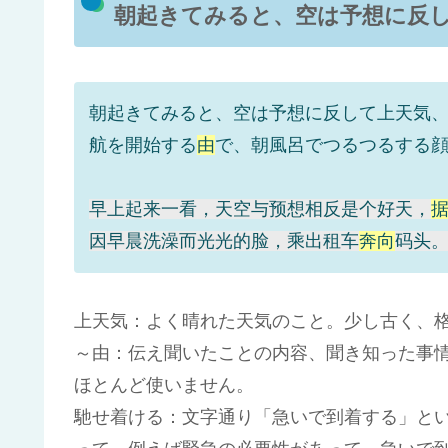
朝起きてみると、空は予想に反
朝起きてみると、空は予想に反して上天気
航を開始する
由
で、朝風呂でつるつるする
早上起来一看，天空与预想相反是个好天，
因早晨洗澡而光光的脸，乘出租车
奔向
码头
上天気：よく晴れた天気のこと。少し古く、
～由：伝え聞いたことの内容、聞き知った事
ほとんど使いません。
馳せ着ける：文字通り「急いで到着する」と