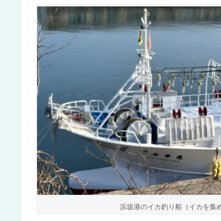
浜坂港のイカ釣り船（イカを集