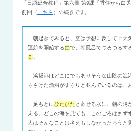
「日語総合教程」第六冊 第9課「香住から白
前回（
こちら
）の続きです。
朝起きてみると、空は予想に反して上天気
運航を開始する
由
で、朝風呂でつるつるす
る
。
浜坂港はどこにでもありそうな山陰の漁港
らさげた漁船がずらりと並んでいるのは、
足もとに
ひたひた
と寄せる水に、朝の陽
える。どこの海を見ても、このごろはまず
人はそんなことは考えもしなかったろうと