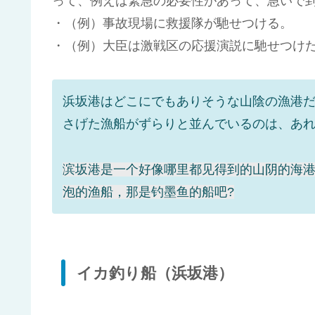
って、例えば緊急の必要性があって、急いで
・（例）事故現場に救援隊が馳せつける。
・（例）大臣は激戦区の応援演説に馳せつけ
浜坂港はどこにでもありそうな山陰の漁港
さげた漁船がずらりと並んでいるのは、あ
滨坂港是一个好像哪里都见得到的山阴的海
泡的渔船，那是钓墨鱼的船吧?
イカ釣り船（浜坂港）