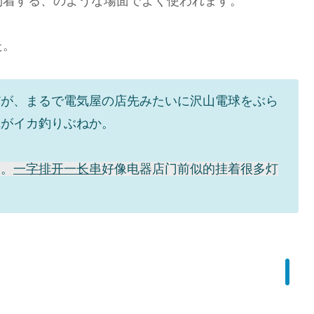
到着する、のような場面でよく使われます。
た。
だが、まるで電気屋の店先みたいに沢山電球をぶら
れがイカ釣りぶねか。
港。
一字排开一长串
好像电器店门前似的挂着很多灯