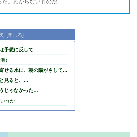
った。わからないものだ。
次
は予想に反して…
坂港）
寄せる水に、朝の陽がさして…
と見ると、…
うじゃなかった…
というか