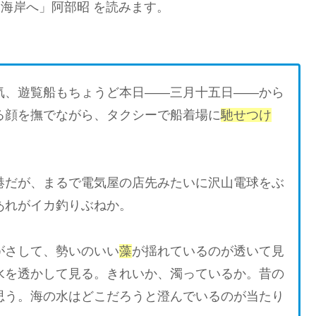
兎海岸へ」阿部昭 を読みます。
、遊覧船もちょうど本日――三月十五日――から
る顔を撫でながら、タクシーで船着場に
馳せつけ
だが、まるで電気屋の店先みたいに沢山電球をぶ
あれがイカ釣りぶねか。
がさして、勢いのいい
藻
が揺れているのが透いて見
水を透かして見る。きれいか、濁っているか。昔の
思う。海の水はどこだろうと澄んでいるのが当たり