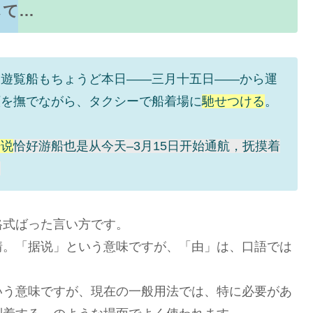
して…
、遊覧船もちょうど本日――三月十五日――から運
顔を撫でながら、タクシーで船着場に
馳せつける
。
据说
恰好游船也是从今天–3月15日开始通航，抚摸着
。
格式ばった言い方です。
情。「据说」という意味ですが、「由」は、口語では
いう意味ですが、現在の一般用法では、特に必要があ