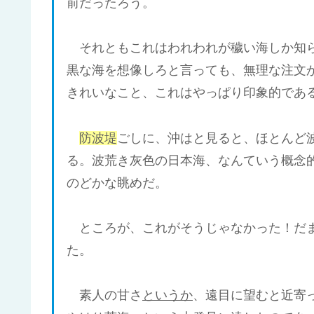
前だったろう。
それともこれはわれわれが穢い海しか知ら
黒な海を想像しろと言っても、無理な注文
きれいなこと、これはやっぱり印象的であ
防波堤
ごしに、沖はと見ると、ほとんど
る。波荒き灰色の日本海、なんていう概念
のどかな眺めだ。
ところが、これがそうじゃなかった！だま
た。
素人の甘さ
というか
、遠目に望むと近寄