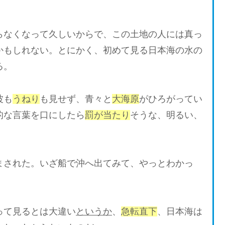
なくなって久しいからで、この土地の人には真っ
かもしれない。とにかく、初めて見る日本海の水の
る。
波も
うねり
も見せず、青々と
大海原
がひろがってい
的な言葉を口にしたら
罰が当たり
そうな、明るい、
された。いざ船で沖へ出てみて、やっとわかっ
って見るとは大違い
というか
、
急転直下
、日本海は