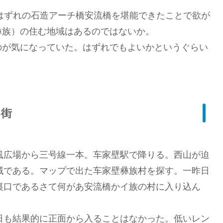
はずれの石造アーチ橋安流橋を堪能できたことで欲が
彝族）の住む地域はあるのではないか。
が気になっていた。はずれでもよいかというぐらい
い街
広場から三号線一本。车家壁駅で降りる。西山が迫
域である。マップで出た车家壁彝族村を探す。一昨日
裏口であるさて何があ安流橋かイ族の村に入り込ん
も結果的に正面から入ることはなかった。低いレン