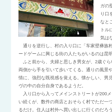
ガの
り口
なと
トル
気は
通りを逆行し、村の入り口に「车家壁彝族村
ードゲームに興じる街の人たちがいるのは昆
ふと前から、夫婦と思しき男女が、2歳ぐら
両側から手を引いて歩いてくる。通りの風景や
情に、強烈な既視感を覚える。懐かしい、男
ヴの中の自分自身であるようだ。
入り口から入ってメインストリートが200メ
い続くが、数件の商店とおそらく村でただ一
るだけ。住人は村外へ買い出しに行くのだろ