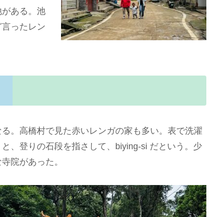
池がある。池
ど言ったレン
る。高橋村で見た赤いレンガの家も多い。表で洗濯
登りの石段を指さして、biying-si だという。少
な寺院があった。