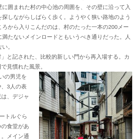
壁に囲まれた村の中心池の周囲を、その壁に沿って入
を探しながらしばらく歩く。ようやく狭い路地のよう
ころから入りこんだのは、村のたった一本の200メー
に満たないメインロードともいうべき通りだった。人
ない。
」と記された、比較的新しい門から再入場する。カ
明で見慣れた風景。
いの男児を
、3人の表
児は、デジャ
ートルぐら
つの食堂があ
う。メイン通