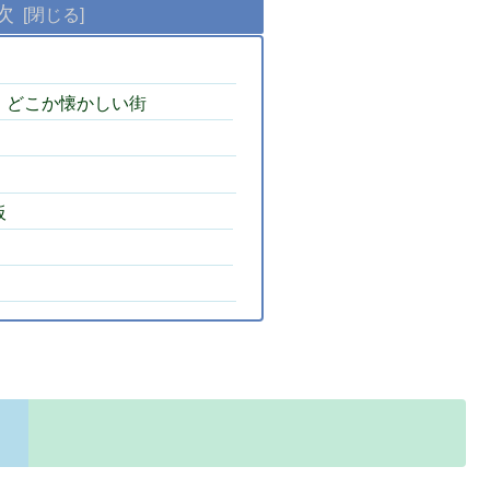
次
、どこか懐かしい街
板