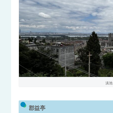
滇池
郡益亭