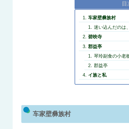
目
车家壁彝族村
迷い込んだのは
碧映寺
郡益亭
琴玲副食の小老
郡益亭
イ族と私
车家壁彝族村