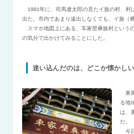
1981年に、司馬遼太郎の見たイ族の村、村
出た。市内であまり遠出しなくても、イ族（
スマホ地図上にある、车家壁彝族村というの
の気分で出かけてみることにした。
迷い込んだのは、どこか懐かし
東風
る地
は、
だ。
今日