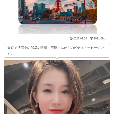
2022.07.14
2021.09.14
東京で活躍中の09級の先輩、王璐さんからのビデオメッセージで
す。
動
画
プ
レ
ー
ヤ
ー