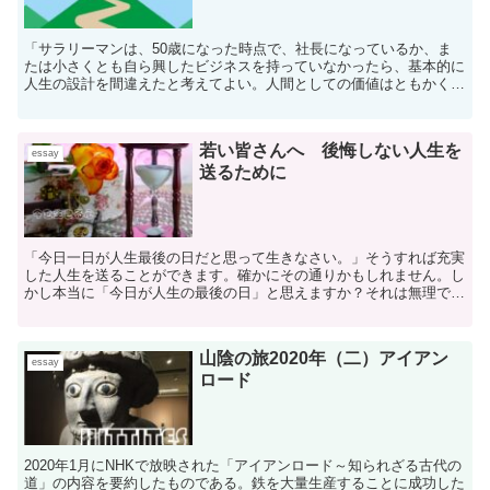
「サラリーマンは、50歳になった時点で、社長になっているか、ま
たは小さくとも自ら興したビジネスを持っていなかったら、基本的に
人生の設計を間違えたと考えてよい。人間としての価値はともかく、
会社人間としては人生を空振りしたといえる。」大前研一氏の言葉で
す。
若い皆さんへ 後悔しない人生を
essay
送るために
「今日一日が人生最後の日だと思って生きなさい。」そうすれば充実
した人生を送ることができます。確かにその通りかもしれません。し
かし本当に「今日が人生の最後の日」と思えますか？それは無理で
す。ではどうすればいいでしょう？
山陰の旅2020年（二）アイアン
essay
ロード
2020年1月にNHKで放映された「アイアンロード～知られざる古代の
道」の内容を要約したものである。鉄を大量生産することに成功した