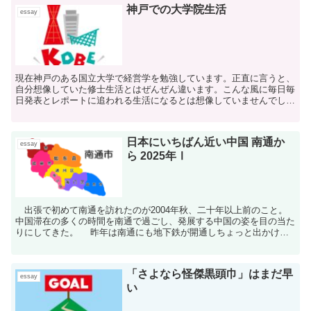
神戸での大学院生活
essay
現在神戸のある国立大学で経営学を勉強しています。正直に言うと、
自分想像していた修士生活とはぜんぜん違います。こんな風に毎日毎
日発表とレポートに追われる生活になるとは想像していませんでし
た。特に留学生にとって修士の授業はまさにdisasterです。
日本にいちばん近い中国 南通か
essay
ら 2025年Ⅰ
出張で初めて南通を訪れたのが2004年秋、二十年以上前のこと。
中国滞在の多くの時間を南通で過ごし、発展する中国の姿を目の当た
りにしてきた。 昨年は南通にも地下鉄が開通しちょっと出かける
のに随分楽になった。自宅から歩いて五分圏内にローソ...
「さよなら怪傑黒頭巾」はまだ早
essay
い