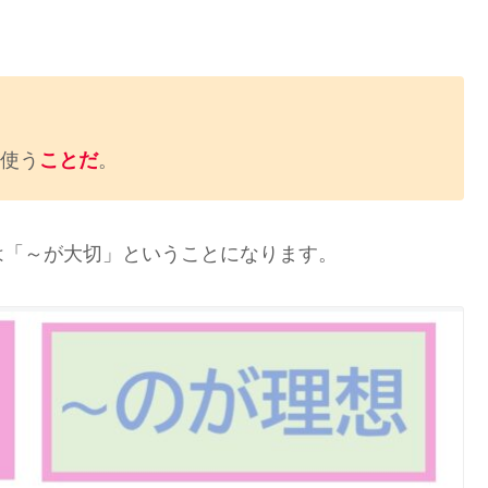
使う
ことだ
。
は「～が大切」ということになります。