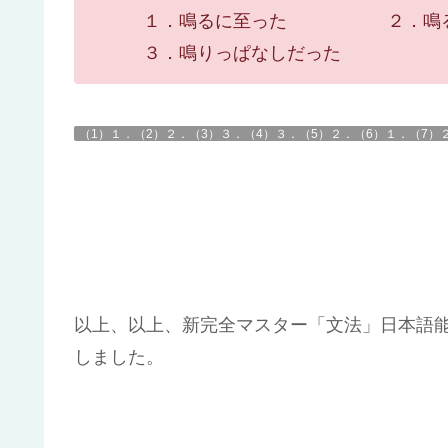
１．鳴るに至った ２．鳴
３．鳴りっぱなしだった
（1）１．（2）２．（3）３．（4）３．（5）２．（6）１．（7）
以上、以上、新完全マスター「文法」日本語
しました。