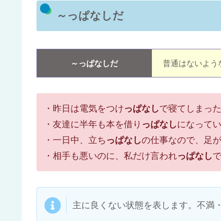
～っぱなしだ
～っぱなしだ
普通はないよう
・昨日は電気をつけ
っぱなし
で寝てしまっ
・友達に半年も本を借り
っぱなし
になって
・一日中、立ち
っぱなし
の仕事なので、足
・相手も悪いのに、私だけ言われ
っぱなし
主に良くない状態を表します。不満