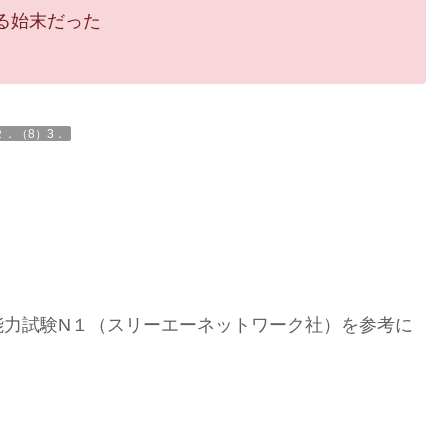
る始末だった
２．（8）3．
能力試験N１（スリーエーネットワーク社）を参考に