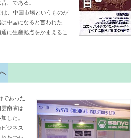
は昔、である。
では、中国市場というものが
場は中国になると言われた。
南通に生産拠点をかまえるこ
へ
野であった
国雲南省は
参加した。
のビジネス
されたのか