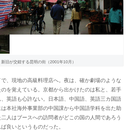
右：新旧が交錯する昆明の街（2001年10月）
で、現地の高級料理店へ。夜は、確か劇場のような
たのを覚えている。京都から出かけたのは私と、若手
ん、英語も心許ない。日本語、中国語、英語三カ国語
には本社海外事業部の中国課から中国語学科を出た助
た二人はブースへの訪問者がどこの国の人間であろう
れば良いというものだった。