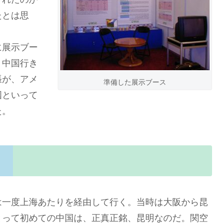
たとは思
に展示ブー
、中国行き
張が、アメ
準備した展示ブース
国といって
た。
一度上海あたりを経由して行く。当時は大阪から昆
とって初めての中国は、正真正銘、昆明なのだ。関空