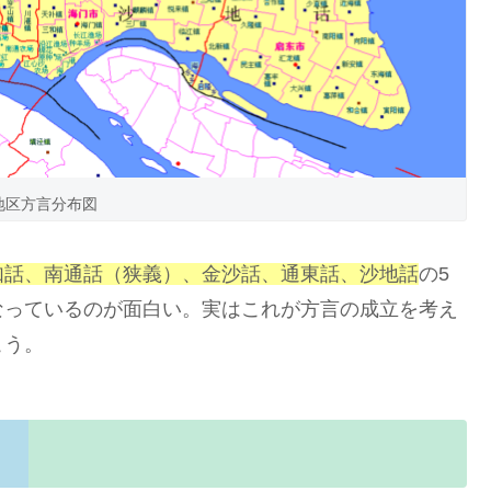
地区方言分布図
如話、南通話（狭義）、金沙話、通東話、沙地話
の5
なっているのが面白い。実はこれが方言の成立を考え
こう。